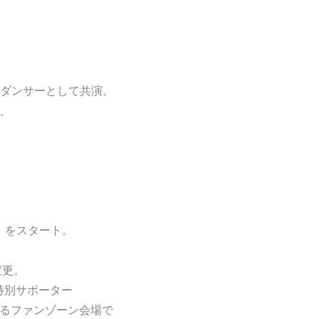
でダンサーとして共演。
ナ、
）をスタート。
。
変更。
市特別サポーター
えるファンゾーン会場で