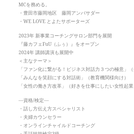
MCを務める。
・豊田市藤岡地区 藤岡アンバサダー
・WE LOVE とよたサポーターズ
2023年 新事業コーチングサロン部門を展開
『藤カフェFuU（ふぅ）』をオープン
2024年 講師講演も展開中
＜主なテーマ＞
「ファン化に繋がる！ビジネス対話力３つの極意」（
「みんなを笑顔にする対話術」（教育機関様向け）
「女性の働き方改革」（好きを仕事にしたい女性起業
―資格/検定―
・話し方伝え方スペシャリスト
・夫婦カウンセラー
・オンラインチャイルドコーチング
・手話技能検定3級