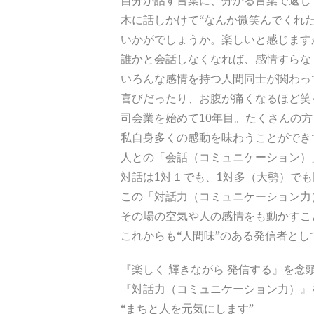
自分が話す言葉に、分かる言葉で返し
木に話しかけて“なんか微笑んでくれた
いかがでしょうか。楽しいと感じます
誰かと会話しなくなれば、感情すらな
いろんな感情を持つ人間同士が関わっ
喜びだったり、お腹が痛くなるほど笑
司会業を始めて10年目。たくさんの
私自身多くの感動を味わうことができ
人との「会話（コミュニケーション）
対話は1対１でも、1対多（大勢）で
この「対話力（コミュニケーション力
その場の空気や人の感情をも動かすこ
これからも“人間味”のある発信者と
『楽しく 輝きながら 発信する』を念
『対話力（コミュニケーション力）』
“まちと人を元気にします”